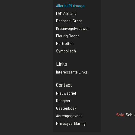
Allerlei Pluimage
I AM A Brand
Bedraad~groot
Kraanvogelvrouwen
Fleurig Decor
Portretten
Symbolisch
Links
Interessante Links
Contact
Nieuwsbrief
Reageer
Gastenboek
Sold
Schi
Adresgegevens
Privacyverklaring