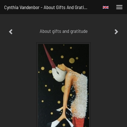
Cynthia Vandenbor - About Gifts And Gratitude
Togg
navi
About gifts and gratitude